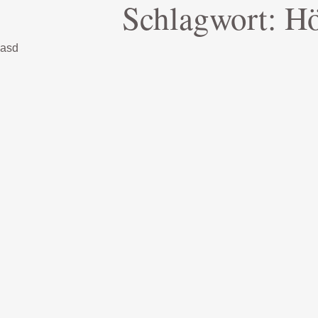
Schlagwort:
Hö
asd